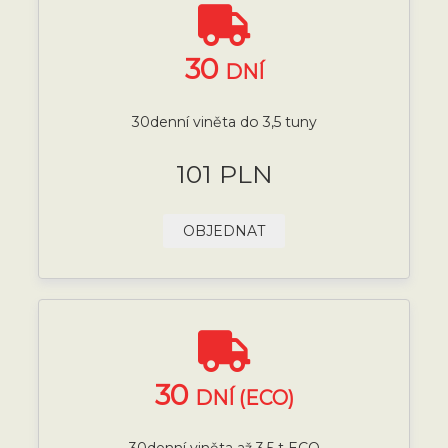
30
DNÍ
30denní viněta do 3,5 tuny
101 PLN
OBJEDNAT
30
DNÍ (ECO)
30denní viněta až 3,5 t ECO