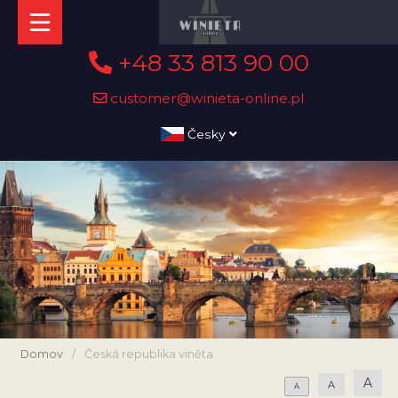
+48 33 813 90 00
customer@winieta-online.pl
Česky
Domov
/
Česká republika viněta
A
A
A