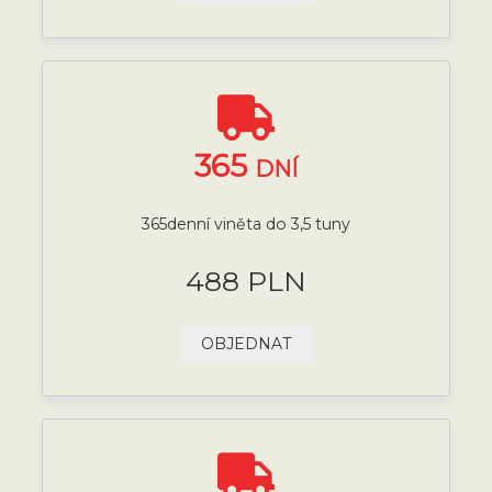
365
DNÍ
365denní viněta do 3,5 tuny
488 PLN
OBJEDNAT