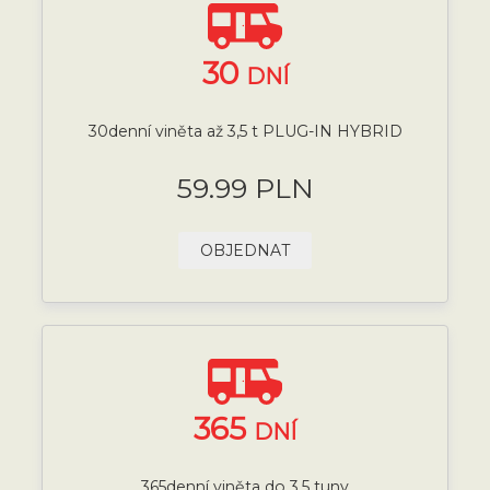
30
DNÍ
30denní viněta až 3,5 t PLUG-IN HYBRID
59.99 PLN
OBJEDNAT
365
DNÍ
365denní viněta do 3,5 tuny