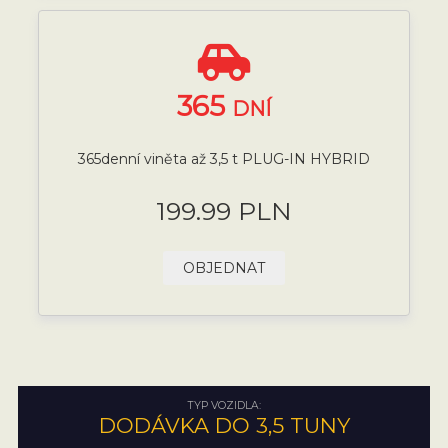
365
DNÍ
365denní viněta až 3,5 t PLUG-IN HYBRID
199.99 PLN
OBJEDNAT
TYP VOZIDLA:
DODÁVKA DO 3,5 TUNY