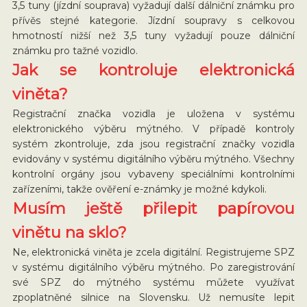
3,5 tuny (jízdní souprava) vyžadují další dálniční známku pro
přívěs stejné kategorie. Jízdní soupravy s celkovou
hmotností nižší než 3,5 tuny vyžadují pouze dálniční
známku pro tažné vozidlo.
Jak se kontroluje elektronická
viněta?
Registrační značka vozidla je uložena v systému
elektronického výběru mýtného. V případě kontroly
systém zkontroluje, zda jsou registrační značky vozidla
evidovány v systému digitálního výběru mýtného. Všechny
kontrolní orgány jsou vybaveny speciálními kontrolními
zařízeními, takže ověření e-známky je možné kdykoli.
Musím ještě přilepit papírovou
vinětu na sklo?
Ne, elektronická viněta je zcela digitální. Registrujeme SPZ
v systému digitálního výběru mýtného. Po zaregistrování
své SPZ do mýtného systému můžete využívat
zpoplatněné silnice na Slovensku. Už nemusíte lepit