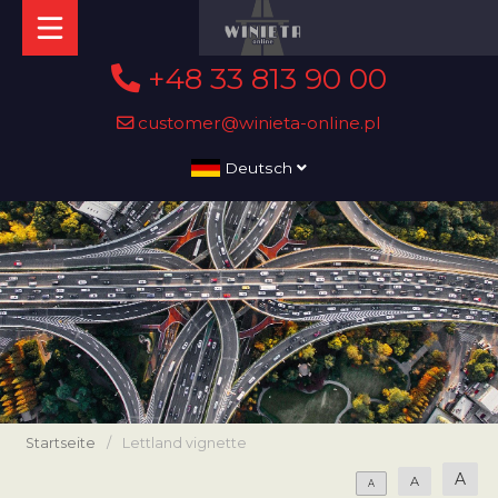
+48 33 813 90 00
customer@winieta-online.pl
Deutsch
Startseite
/
Lettland vignette
A
A
A