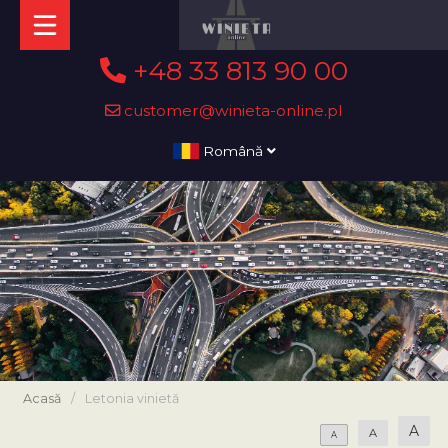
+48 33 813 90 00
customer@winieta-online.pl
Română
Acasă
/
Letonia vinietă
A
A
A