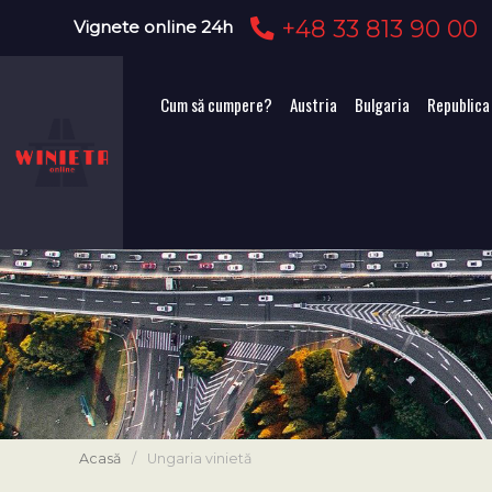
+48 33 813 90 00
Vignete online 24h
Cum să cumpere?
Austria
Bulgaria
Republica
Acasă
/
Ungaria vinietă