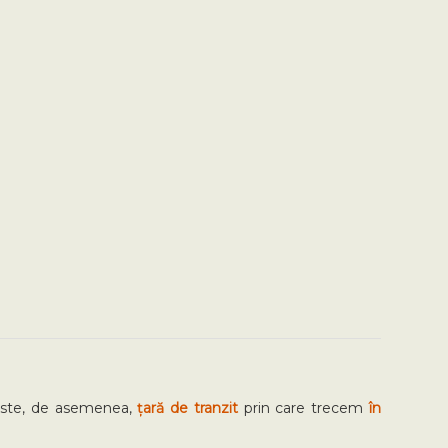
a este, de asemenea,
țară de tranzit
prin care trecem
în