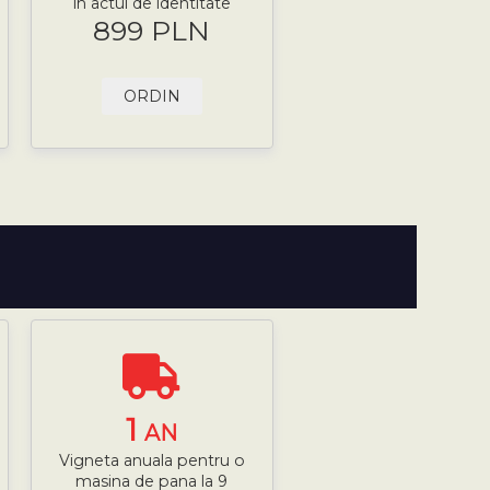
în actul de identitate
899 PLN
ORDIN
1
AN
Vigneta anuala pentru o
masina de pana la 9