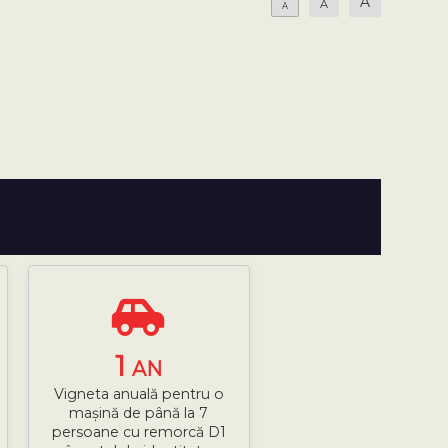
A
A
A
1
AN
Vigneta anuală pentru o
mașină de până la 7
persoane cu remorcă D1