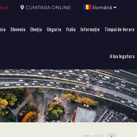
e.pl
CUMPARA ONLINE
Română
cia
Slovenia
Elveţia
Ungaria
Italia
Informație
Timpul de livrare
A lua legatura