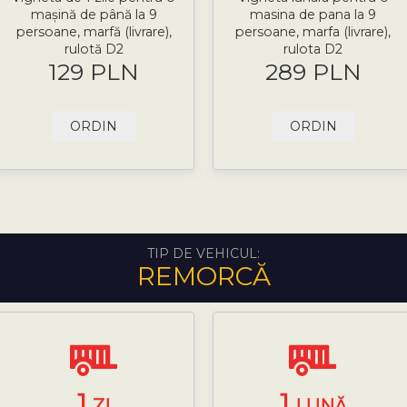
mașină de până la 9
masina de pana la 9
persoane, marfă (livrare),
persoane, marfa (livrare),
rulotă D2
rulota D2
129 PLN
289 PLN
ORDIN
ORDIN
TIP DE VEHICUL:
REMORCĂ
1
1
ZI
LUNĂ