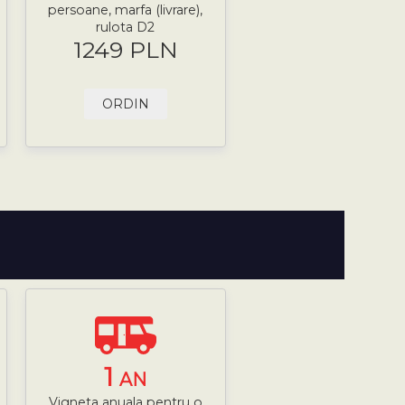
persoane, marfa (livrare),
rulota D2
1249 PLN
ORDIN
1
AN
Vigneta anuala pentru o