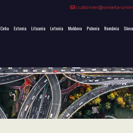
customer@winieta-onlin
 Ceha
Estonia
Lituania
Letonia
Moldova
Polonia
România
Slova