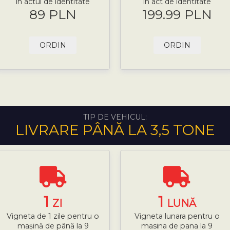
în actul de identitate
in act de identitate
89 PLN
199.99 PLN
ORDIN
ORDIN
TIP DE VEHICUL:
LIVRARE PÂNĂ LA 3,5 TONE
1
1
ZI
LUNĂ
Vigneta de 1 zile pentru o
Vigneta lunara pentru o
mașină de până la 9
masina de pana la 9