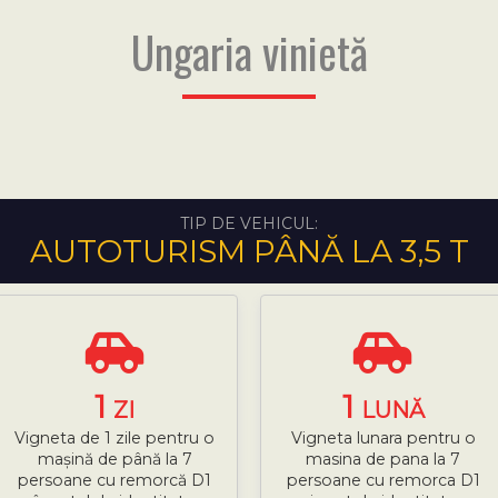
Ungaria vinietă
TIP DE VEHICUL:
AUTOTURISM PÂNĂ LA 3,5 T
1
1
ZI
LUNĂ
Vigneta de 1 zile pentru o
Vigneta lunara pentru o
mașină de până la 7
masina de pana la 7
persoane cu remorcă D1
persoane cu remorca D1