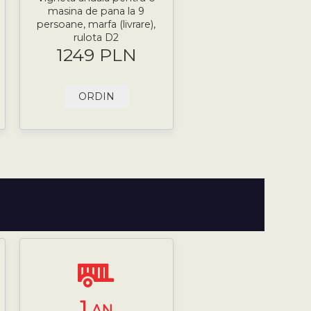
masina de pana la 9
persoane, marfa (livrare),
rulota D2
1249 PLN
ORDIN
1
AN