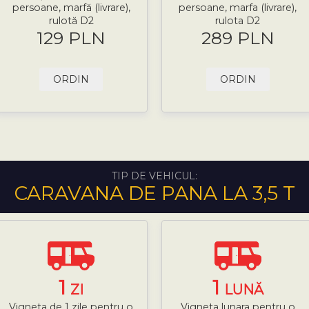
persoane, marfă (livrare),
persoane, marfa (livrare),
rulotă D2
rulota D2
129 PLN
289 PLN
ORDIN
ORDIN
TIP DE VEHICUL:
CARAVANA DE PANA LA 3,5 T
1
1
ZI
LUNĂ
Vigneta de 1 zile pentru o
Vigneta lunara pentru o