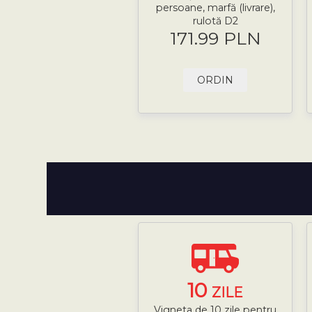
persoane, marfă (livrare),
rulotă D2
171.99 PLN
ORDIN
10
ZILE
Vigneta de 10 zile pentru