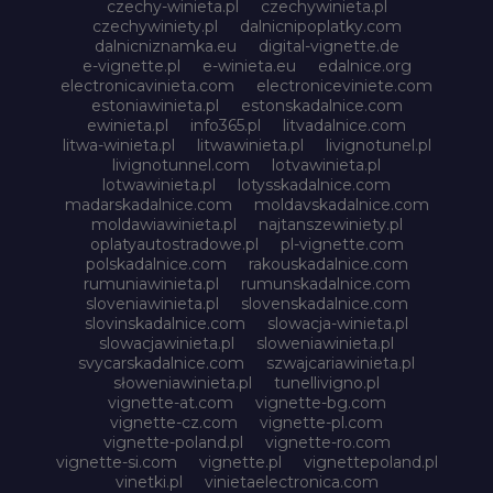
czechy-winieta.pl
czechywinieta.pl
czechywiniety.pl
dalnicnipoplatky.com
dalnicniznamka.eu
digital-vignette.de
e-vignette.pl
e-winieta.eu
edalnice.org
electronicavinieta.com
electroniceviniete.com
estoniawinieta.pl
estonskadalnice.com
ewinieta.pl
info365.pl
litvadalnice.com
litwa-winieta.pl
litwawinieta.pl
livignotunel.pl
livignotunnel.com
lotvawinieta.pl
lotwawinieta.pl
lotysskadalnice.com
madarskadalnice.com
moldavskadalnice.com
moldawiawinieta.pl
najtanszewiniety.pl
oplatyautostradowe.pl
pl-vignette.com
polskadalnice.com
rakouskadalnice.com
rumuniawinieta.pl
rumunskadalnice.com
sloveniawinieta.pl
slovenskadalnice.com
slovinskadalnice.com
slowacja-winieta.pl
slowacjawinieta.pl
sloweniawinieta.pl
svycarskadalnice.com
szwajcariawinieta.pl
słoweniawinieta.pl
tunellivigno.pl
vignette-at.com
vignette-bg.com
vignette-cz.com
vignette-pl.com
vignette-poland.pl
vignette-ro.com
vignette-si.com
vignette.pl
vignettepoland.pl
vinetki.pl
vinietaelectronica.com