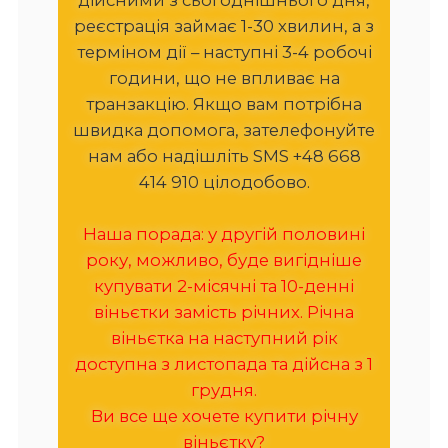
реєстрація займає 1-30 хвилин, а з
терміном дії – наступні 3-4 робочі
години, що не впливає на
транзакцію. Якщо вам потрібна
швидка допомога, зателефонуйте
нам або надішліть SMS +48 668
414 910 цілодобово.
Наша порада: у другій половині
року, можливо, буде вигідніше
купувати 2-місячні та 10-денні
віньєтки замість річних. Річна
віньєтка на наступний рік
доступна з листопада та дійсна з 1
грудня.
Ви все ще хочете купити річну
віньєтку?