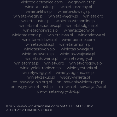
vinieteelectronice.com
wegrywinieta.pl
winieta-austria.pl
winieta-czechy.pl
winieta-litwa.pl
winieta-słowacja.pl
winieta-wegry.pl
winieta-węgry.pl
winieta.org
winietaaustria.pl
winietaaustriaonline.pl
winietaautostradowa.pl
winietabulgaria.pl
winietachorwacja.pl
winietaczechy.pl
winietaestonia.pl
winietalitwa.pl
winietalotwa.pl
winietamoldawia.pl
winietaonline.com
winietapolska.pl
winietarumunia.pl
winietaslovenia.pl
winietaslowacja.pl
winietaslowenia.pl
winietaszwajcaria.pl
winietasłowenia.pl
winietawegry.pl
winietomat.pl
winiety.org
winietydrogowe.pl
winietyelektroniczne.pl
winietyestonia.pl
winietywegry.pl
winietyzagraniczne.pl
winietyzakup.pl
węgry-winieta.pl
xn--sowacja-njb.org.pl
xn--soweniawinieta-gnc.pl
xn--wgry-winieta-4vb.pl
xn--winieta-sowacja-7sc.pl
xn--winieta-wgry-dwb.pl
© 2026 www.winietaonline.com МИ Є НЕЗАЛЕЖНИМ
РЕЄСТРОМ ПЛАТІВ У ЄВРОПІ