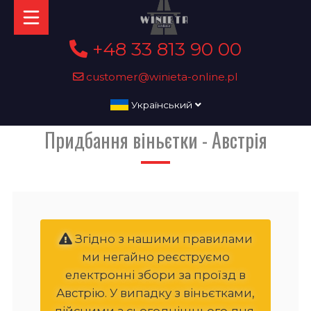
+48 33 813 90 00
customer@winieta-online.pl
Український
Придбання віньєтки - Австрія
Згідно з нашими правилами
ми негайно реєструємо
електронні збори за проїзд в
Австрію. У випадку з віньєтками,
дійсними з сьогоднішнього дня,