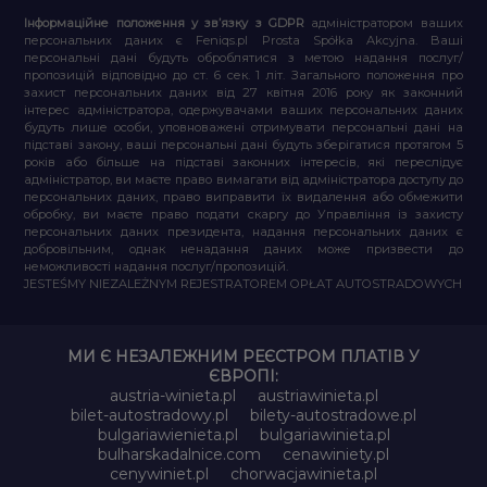
Інформаційне положення у зв’язку з GDPR
адміністратором ваших
персональних даних є Feniqs.pl Prosta Spółka Akcyjna. Ваші
персональні дані будуть оброблятися з метою надання послуг/
пропозицій відповідно до ст. 6 сек. 1 літ. Загального положення про
захист персональних даних від 27 квітня 2016 року як законний
інтерес адміністратора, одержувачами ваших персональних даних
будуть лише особи, уповноважені отримувати персональні дані на
підставі закону, ваші персональні дані будуть зберігатися протягом 5
років або більше на підставі законних інтересів, які переслідує
адміністратор, ви маєте право вимагати від адміністратора доступу до
персональних даних, право виправити їх видалення або обмежити
обробку, ви маєте право подати скаргу до Управління із захисту
персональних даних президента, надання персональних даних є
добровільним, однак ненадання даних може призвести до
неможливості надання послуг/пропозицій.
JESTEŚMY NIEZALEŻNYM REJESTRATOREM OPŁAT AUTOSTRADOWYCH
МИ Є НЕЗАЛЕЖНИМ РЕЄСТРОМ ПЛАТІВ У
ЄВРОПІ:
austria-winieta.pl
austriawinieta.pl
bilet-autostradowy.pl
bilety-autostradowe.pl
bulgariawienieta.pl
bulgariawinieta.pl
bulharskadalnice.com
cenawiniety.pl
cenywiniet.pl
chorwacjawinieta.pl