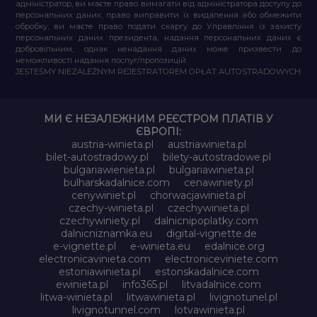
адміністратор, ви маєте право вимагати від адміністратора доступу до
персональних даних, право виправити їх видалення або обмежити
обробку, ви маєте право подати скаргу до Управління із захисту
персональних даних президента, надання персональних даних є
добровільним, однак ненадання даних може призвести до
неможливості надання послуг/пропозицій.
JESTEŚMY NIEZALEŻNYM REJESTRATOREM OPŁAT AUTOSTRADOWYCH
МИ Є НЕЗАЛЕЖНИМ РЕЄСТРОМ ПЛАТІВ У
ЄВРОПІ:
austria-winieta.pl
austriawinieta.pl
bilet-autostradowy.pl
bilety-autostradowe.pl
bulgariawienieta.pl
bulgariawinieta.pl
bulharskadalnice.com
cenawiniety.pl
cenywiniet.pl
chorwacjawinieta.pl
czechy-winieta.pl
czechywinieta.pl
czechywiniety.pl
dalnicnipoplatky.com
dalnicniznamka.eu
digital-vignette.de
e-vignette.pl
e-winieta.eu
edalnice.org
electronicavinieta.com
electroniceviniete.com
estoniawinieta.pl
estonskadalnice.com
ewinieta.pl
info365.pl
litvadalnice.com
litwa-winieta.pl
litwawinieta.pl
livignotunel.pl
livignotunnel.com
lotvawinieta.pl