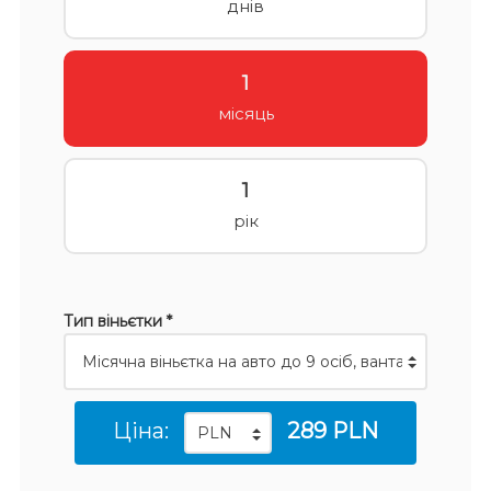
днів
1
місяць
1
рік
Тип віньєтки *
Ціна:
289 PLN