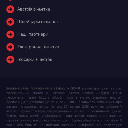
Австрія віньєтка
Швейцарія віньєтка
Наші партнери
Електронна віньєтка
Глосарій віньєток
Інформаційне положення у зв’язку з GDPR
адміністратором ваших
персональних даних є Feniqs.pl Prosta Spółka Akcyjna. Ваші
персональні дані будуть оброблятися з метою надання послуг/
пропозицій відповідно до ст. 6 сек. 1 літ. Загального положення про
захист персональних даних від 27 квітня 2016 року як законний
інтерес адміністратора, одержувачами ваших персональних даних
будуть лише особи, уповноважені отримувати персональні дані на
підставі закону, ваші персональні дані будуть зберігатися протягом 5
років або більше на підставі законних інтересів, які переслідує