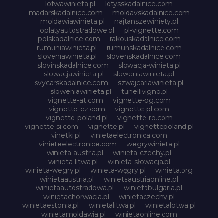
lotwawinieta.pl
lotysskadalnice.com
madarskadalnice.com
moldavskadalnice.com
moldawiawinieta.pl
najtanszewiniety.pl
oplatyautostradowe.pl
pl-vignette.com
polskadalnice.com
rakouskadalnice.com
rumuniawinieta.pl
rumunskadalnice.com
sloveniawinieta.pl
slovenskadalnice.com
slovinskadalnice.com
slowacja-winieta.pl
slowacjawinieta.pl
sloweniawinieta.pl
svycarskadalnice.com
szwajcariawinieta.pl
słoweniawinieta.pl
tunellivigno.pl
vignette-at.com
vignette-bg.com
vignette-cz.com
vignette-pl.com
vignette-poland.pl
vignette-ro.com
vignette-si.com
vignette.pl
vignettepoland.pl
vinetki.pl
vinietaelectronica.com
vinieteelectronice.com
wegrywinieta.pl
winieta-austria.pl
winieta-czechy.pl
winieta-litwa.pl
winieta-słowacja.pl
winieta-wegry.pl
winieta-węgry.pl
winieta.org
winietaaustria.pl
winietaaustriaonline.pl
winietaautostradowa.pl
winietabulgaria.pl
winietachorwacja.pl
winietaczechy.pl
winietaestonia.pl
winietalitwa.pl
winietalotwa.pl
winietamoldawia.pl
winietaonline.com