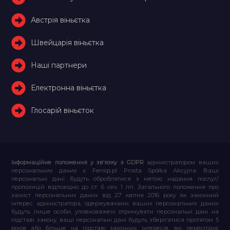
Австрія віньєтка
Швейцарія віньєтка
Наші партнери
Електронна віньєтка
Глосарій віньєток
Інформаційне положення у зв’язку з GDPR
адміністратором ваших
персональних даних є Feniqs.pl Prosta Spółka Akcyjna. Ваші
персональні дані будуть оброблятися з метою надання послуг/
пропозицій відповідно до ст. 6 сек. 1 літ. Загального положення про
захист персональних даних від 27 квітня 2016 року як законний
інтерес адміністратора, одержувачами ваших персональних даних
будуть лише особи, уповноважені отримувати персональні дані на
підставі закону, ваші персональні дані будуть зберігатися протягом 5
років або більше на підставі законних інтересів, які переслідує