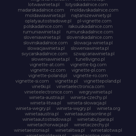
lotwawinieta.pl
lotysskadalnice.com
madarskadalnice.com
moldavskadalnice.com
moldawiawinieta.pl
najtanszewiniety.pl
oplatyautostradowe.pl
pl-vignette.com
polskadalnice.com
rakouskadalnice.com
rumuniawinieta.pl
rumunskadalnice.com
sloveniawinieta.pl
slovenskadalnice.com
slovinskadalnice.com
slowacja-winieta.pl
slowacjawinieta.pl
sloweniawinieta.pl
svycarskadalnice.com
szwajcariawinieta.pl
słoweniawinieta.pl
tunellivigno.pl
vignette-at.com
vignette-bg.com
vignette-cz.com
vignette-pl.com
vignette-poland.pl
vignette-ro.com
vignette-si.com
vignette.pl
vignettepoland.pl
vinetki.pl
vinietaelectronica.com
vinieteelectronice.com
wegrywinieta.pl
winieta-austria.pl
winieta-czechy.pl
winieta-litwa.pl
winieta-słowacja.pl
winieta-wegry.pl
winieta-węgry.pl
winieta.org
winietaaustria.pl
winietaaustriaonline.pl
winietaautostradowa.pl
winietabulgaria.pl
winietachorwacja.pl
winietaczechy.pl
winietaestonia.pl
winietalitwa.pl
winietalotwa.pl
winietamoldawia.pl
winietaonline.com