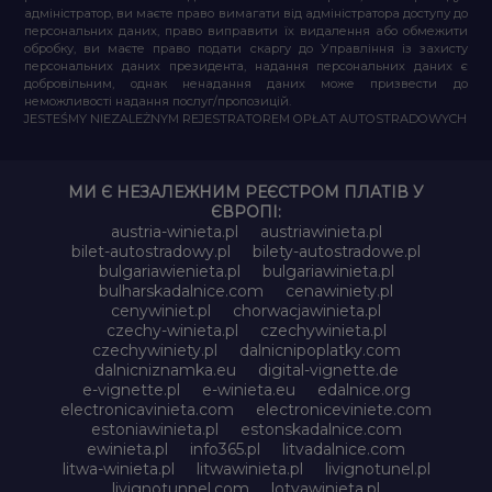
адміністратор, ви маєте право вимагати від адміністратора доступу до
персональних даних, право виправити їх видалення або обмежити
обробку, ви маєте право подати скаргу до Управління із захисту
персональних даних президента, надання персональних даних є
добровільним, однак ненадання даних може призвести до
неможливості надання послуг/пропозицій.
JESTEŚMY NIEZALEŻNYM REJESTRATOREM OPŁAT AUTOSTRADOWYCH
МИ Є НЕЗАЛЕЖНИМ РЕЄСТРОМ ПЛАТІВ У
ЄВРОПІ:
austria-winieta.pl
austriawinieta.pl
bilet-autostradowy.pl
bilety-autostradowe.pl
bulgariawienieta.pl
bulgariawinieta.pl
bulharskadalnice.com
cenawiniety.pl
cenywiniet.pl
chorwacjawinieta.pl
czechy-winieta.pl
czechywinieta.pl
czechywiniety.pl
dalnicnipoplatky.com
dalnicniznamka.eu
digital-vignette.de
e-vignette.pl
e-winieta.eu
edalnice.org
electronicavinieta.com
electroniceviniete.com
estoniawinieta.pl
estonskadalnice.com
ewinieta.pl
info365.pl
litvadalnice.com
litwa-winieta.pl
litwawinieta.pl
livignotunel.pl
livignotunnel.com
lotvawinieta.pl