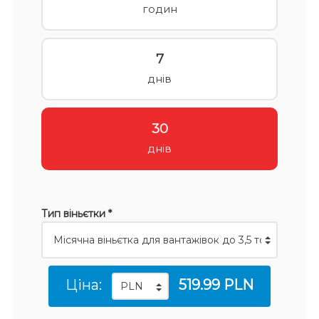
годин
7
днів
30
днів
Тип віньєтки *
Ціна:
519.99 PLN