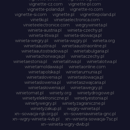
vignette-cz.com
vignette-pl.com
vignette-poland.pl
vignette-ro.com
vignette-si.com
vignette.pl
vignettepoland.pl
vinetki.pl
vinietaelectronica.com
vinieteelectronice.com
wegrywinieta.pl
winieta-austria.pl
winieta-czechy.pl
winieta-litwa.pl
winieta-słowacja.pl
winieta-wegry.pl
winieta-węgry.pl
winieta.org
winietaaustria.pl
winietaaustriaonline.pl
winietaautostradowa.pl
winietabulgaria.pl
winietachorwacja.pl
winietaczechy.pl
winietaestonia.pl
winietalitwa.pl
winietalotwa.pl
winietamoldawia.pl
winietaonline.com
winietapolska.pl
winietarumunia.pl
winietaslovenia.pl
winietaslowacja.pl
winietaslowenia.pl
winietaszwajcaria.pl
winietasłowenia.pl
winietawegry.pl
winietomat.pl
winiety.org
winietydrogowe.pl
winietyelektroniczne.pl
winietyestonia.pl
winietywegry.pl
winietyzagraniczne.pl
winietyzakup.pl
węgry-winieta.pl
xn--sowacja-njb.org.pl
xn--soweniawinieta-gnc.pl
xn--wgry-winieta-4vb.pl
xn--winieta-sowacja-7sc.pl
xn--winieta-wgry-dwb.pl