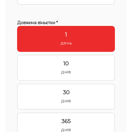
Довжина віньєтки *
1
день
10
днів
30
днів
365
днів