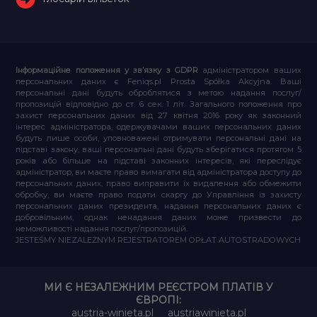
Інформаційне положення у зв’язку з GDPR
адміністратором ваших
персональних даних є Feniqs.pl Prosta Spółka Akcyjna. Ваші
персональні дані будуть оброблятися з метою надання послуг/
пропозицій відповідно до ст. 6 сек. 1 літ. Загального положення про
захист персональних даних від 27 квітня 2016 року як законний
інтерес адміністратора, одержувачами ваших персональних даних
будуть лише особи, уповноважені отримувати персональні дані на
підставі закону, ваші персональні дані будуть зберігатися протягом 5
років або більше на підставі законних інтересів, які переслідує
адміністратор, ви маєте право вимагати від адміністратора доступу до
персональних даних, право виправити їх видалення або обмежити
обробку, ви маєте право подати скаргу до Управління із захисту
персональних даних президента, надання персональних даних є
добровільним, однак ненадання даних може призвести до
неможливості надання послуг/пропозицій.
JESTEŚMY NIEZALEŻNYM REJESTRATOREM OPŁAT AUTOSTRADOWYCH
МИ Є НЕЗАЛЕЖНИМ РЕЄСТРОМ ПЛАТІВ У
ЄВРОПІ:
austria-winieta.pl
austriawinieta.pl