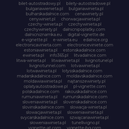
bilet-autostradowy.pl
bilety-autostradowe.pl
bulgariawienieta.pl
bulgariawinieta.pl
bulharskadalnice.com
cenawiniety.pl
cenywiniet.pl
chorwacjawinieta.pl
czechy-winieta.pl
czechywinieta.pl
czechywiniety.pl
dalnicnipoplatky.com
dalnicniznamka.eu
digital-vignette.de
e-vignette.pl
e-winieta.eu
edalnice.org
electronicavinieta.com
electroniceviniete.com
estoniawinieta.pl
estonskadalnice.com
ewinieta.pl
info365.pl
litvadalnice.com
litwa-winieta.pl
litwawinieta.pl
livignotunel.pl
livignotunnel.com
lotvawinieta.pl
lotwawinieta.pl
lotysskadalnice.com
madarskadalnice.com
moldavskadalnice.com
moldawiawinieta.pl
najtanszewiniety.pl
oplatyautostradowe.pl
pl-vignette.com
polskadalnice.com
rakouskadalnice.com
rumuniawinieta.pl
rumunskadalnice.com
sloveniawinieta.pl
slovenskadalnice.com
slovinskadalnice.com
slowacja-winieta.pl
slowacjawinieta.pl
sloweniawinieta.pl
svycarskadalnice.com
szwajcariawinieta.pl
słoweniawinieta.pl
tunellivigno.pl
vignette-at.com
vignette-bg.com