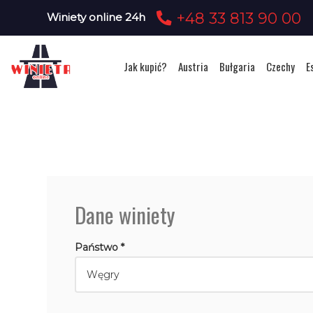
+48 33 813 90 00
Winiety online 24h
Jak kupić?
Austria
Bułgaria
Czechy
E
Dane winiety
Państwo *