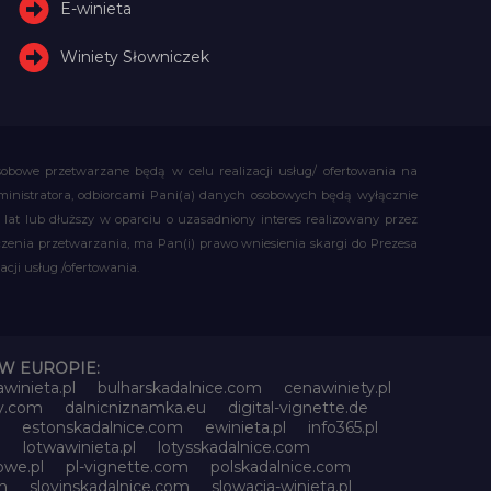
E-winieta
Winiety Słowniczek
obowe przetwarzane będą w celu realizacji usług/ ofertowania na
administratora, odbiorcami Pani(a) danych osobowych będą wyłącznie
t lub dłuższy w oparciu o uzasadniony interes realizowany przez
czenia przetwarzania, ma Pan(i) prawo wniesienia skargi do Prezesa
ji usług /ofertowania.
W EUROPIE:
awinieta.pl
bulharskadalnice.com
cenawiniety.pl
ky.com
dalnicniznamka.eu
digital-vignette.de
estonskadalnice.com
ewinieta.pl
info365.pl
l
lotwawinieta.pl
lotysskadalnice.com
owe.pl
pl-vignette.com
polskadalnice.com
m
slovinskadalnice.com
slowacja-winieta.pl