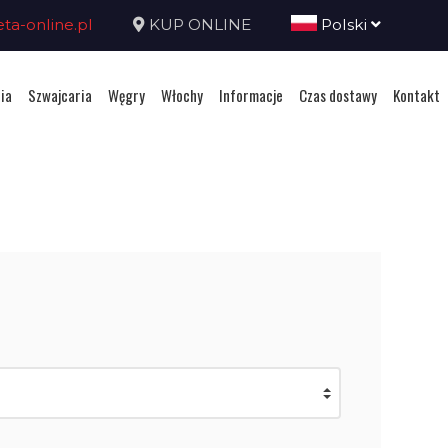
a-online.pl
KUP ONLINE
Polski
ia
Szwajcaria
Węgry
Włochy
Informacje
Czas dostawy
Kontakt