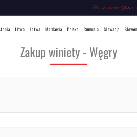
customer@winiet
stonia
Litwa
Łotwa
Mołdawia
Polska
Rumunia
Słowacja
Słowen
Zakup winiety - Węgry