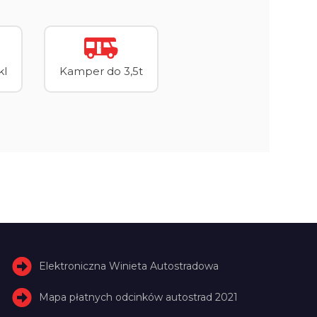
kl
Kamper do 3,5t
Elektroniczna Winieta Autostradowa
Mapa płatnych odcinków autostrad 2021