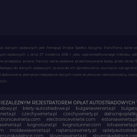
a) danych osobowych jest Feniqs.pl Prosta Spółka Akcyjna. Pani/Pana dane os
 danych osobowych z dnia 27 kwietnia 2016 r. jako usprawiedliwionego interesu 
 przepisów prawa, Pani(a) dane osobowe przechowywane będą przez okres 5 la
 dostępu do danych osobowych, prawo do ich sprostowania usunięcia lub ograni
obrowolne, jednakże niepodanie danych może skutkować niemożliwością realizac
WYCH
NIEZALEŻNYM REJESTRATOREM OPŁAT AUTOSTRADOWYCH 
adowy.pl
bilety-autostradowe.pl
bulgariawienieta.pl
bulgari
nieta.pl
czechywinieta.pl
czechywiniety.pl
dalnicnipoplat
ctronicavinieta.com
electroniceviniete.com
estoniawinieta.pl
awinieta.pl
livignotunel.pl
livignotunnel.com
lotvawinieta.p
om
moldawiawinieta.pl
najtanszewiniety.pl
oplatyautostrad
umunskadalnice.com
sloveniawinieta.pl
slovenskadalnice.co