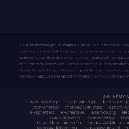
Klauzula informacyjna w związku z RODO
administratorem Pani(
podstawie art. 6 ust. 1 lit. b ogólnego rozporządzenia o ochronie
podmioty uprawnione do uzyskania danych osobowych na podstawie
administratora, posiada Pan(i) prawo do żądania od administratora
Urzędu Ochrony Danych Osobowych, podanie danych osobowych jest d
JESTEŚMY NIEZALEŻNYM REJESTRATOREM OPŁAT AUTOSTRADO
JESTEŚMY 
austria-winieta.pl
austriawinieta.pl
bilet-autostr
cenywiniet.pl
chorwacjawinieta.pl
czechy-wi
e-vignette.pl
e-winieta.eu
edalnice.org
ele
litvadalnice.com
litwa-winieta.pl
litw
madarskadalnice.com
moldavskadalnice.c
rakouskadalnice.com
rumuniawinieta.pl
r