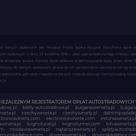
a) danych osobowych jest Feniqs.pl Prosta Spółka Akcyjna. Pani/Pana dane os
 danych osobowych z dnia 27 kwietnia 2016 r. jako usprawiedliwionego interesu 
 przepisów prawa, Pani(a) dane osobowe przechowywane będą przez okres 5 la
 dostępu do danych osobowych, prawo do ich sprostowania usunięcia lub ograni
obrowolne, jednakże niepodanie danych może skutkować niemożliwością realizac
WYCH
NIEZALEŻNYM REJESTRATOREM OPŁAT AUTOSTRADOWYCH 
adowy.pl
bilety-autostradowe.pl
bulgariawienieta.pl
bulgari
nieta.pl
czechywinieta.pl
czechywiniety.pl
dalnicnipoplat
ctronicavinieta.com
electroniceviniete.com
estoniawinieta.pl
awinieta.pl
livignotunel.pl
livignotunnel.com
lotvawinieta.p
om
moldawiawinieta.pl
najtanszewiniety.pl
oplatyautostrad
umunskadalnice.com
sloveniawinieta.pl
slovenskadalnice.co