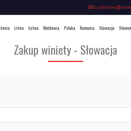
customer@winiet
stonia
Litwa
Łotwa
Mołdawia
Polska
Rumunia
Słowacja
Słowen
Zakup winiety - Słowacja